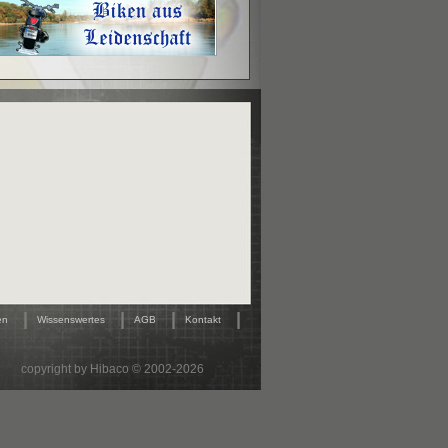
|
|
|
|
en
Wissenswertes
AGB
Kontakt
copyright by Hibaco © 2002-2026