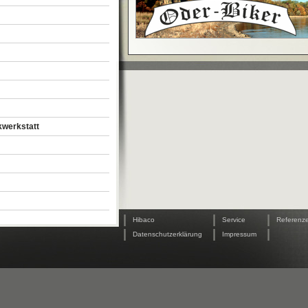
kwerkstatt
|
|
|
Hibaco
Service
Referenz
|
|
|
Datenschutzerklärung
Impressum
rg