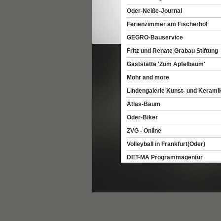
Oder-Neiße-Journal
Ferienzimmer am Fischerhof
GEGRO-Bauservice
Fritz und Renate Grabau Stiftung
Gaststätte 'Zum Apfelbaum'
Mohr and more
Lindengalerie Kunst- und Kerami
Atlas-Baum
Oder-Biker
ZVG - Online
Volleyball in Frankfurt(Oder)
DET-MA Programmagentur
Brieskow-Finkenheerd
Hunde und Katzen vom Tenkesbe
Hunde vom Rosenhügel
Autohof Wiesenau