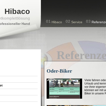
Hibaco
etkomplettlösung
01
02
03
Hibaco
Service
Referenz
ofessioneller Hand
Referenz
Oder-Biker
Viele fahren ode
Urlaub und kenn
bH
vor ihrer eigenen
können wir mit 
Biker in unsere 