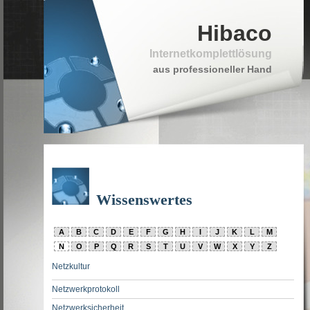
Hibaco
Internetkomplettlösung
aus professioneller Hand
Wissenswertes
A
B
C
D
E
F
G
H
I
J
K
L
M
N
O
P
Q
R
S
T
U
V
W
X
Y
Z
Netzkultur
Netzwerkprotokoll
Netzwerksicherheit