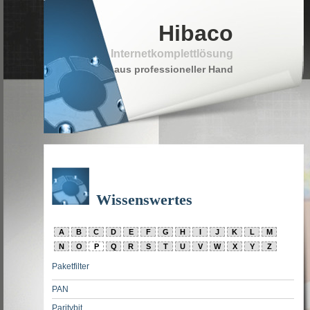
Hibaco
Internetkomplettlösung
aus professioneller Hand
Wissenswertes
A
B
C
D
E
F
G
H
I
J
K
L
M
N
O
P
Q
R
S
T
U
V
W
X
Y
Z
Paketfilter
PAN
Paritybit