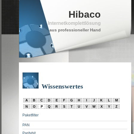
Hibaco
Internetkomplettlösung
aus professioneller Hand
Wissenswertes
A
B
C
D
E
F
G
H
I
J
K
L
M
N
O
P
Q
R
S
T
U
V
W
X
Y
Z
Paketfilter
PAN
Paritybit